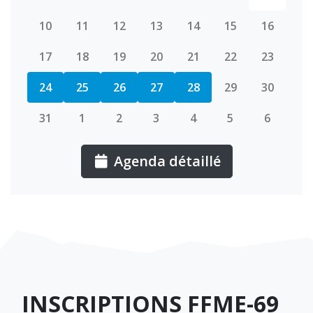
10
11
12
13
14
15
16
17
18
19
20
21
22
23
24
25
26
27
28
29
30
31
1
2
3
4
5
6
Agenda détaillé
U
INSCRIPTIONS FFME-69
R