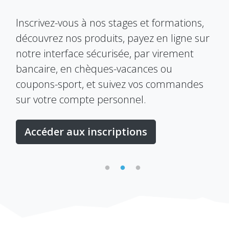
E
Inscrivez-vous à nos stages et formations,
découvrez nos produits, payez en ligne sur
Le 
notre interface sécurisée, par virement
s
per
bancaire, en chèques-vacances ou
dan
coupons-sport, et suivez vos commandes
R.O
sur votre compte personnel.
don
Accéder aux inscriptions
V