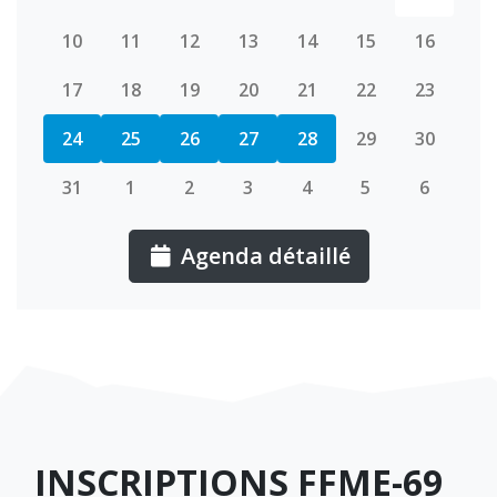
10
11
12
13
14
15
16
17
18
19
20
21
22
23
24
25
26
27
28
29
30
31
1
2
3
4
5
6
Agenda détaillé
U
INSCRIPTIONS FFME-69
R