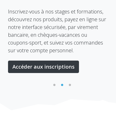
E
Inscrivez-vous à nos stages et formations,
découvrez nos produits, payez en ligne sur
Le 
notre interface sécurisée, par virement
s
per
bancaire, en chèques-vacances ou
dan
coupons-sport, et suivez vos commandes
R.O
sur votre compte personnel.
don
Accéder aux inscriptions
V