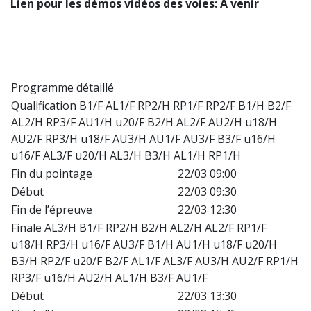
Lien pour les démos vidéos des voies: A venir
Programme détaillé
Qualification B1/F AL1/F RP2/H RP1/F RP2/F B1/H B2/F
AL2/H RP3/F AU1/H u20/F B2/H AL2/F AU2/H u18/H
AU2/F RP3/H u18/F AU3/H AU1/F AU3/F B3/F u16/H
u16/F AL3/F u20/H AL3/H B3/H AL1/H RP1/H
Fin du pointage
22/03 09:00
Début
22/03 09:30
Fin de l’épreuve
22/03 12:30
Finale AL3/H B1/F RP2/H B2/H AL2/H AL2/F RP1/F
u18/H RP3/H u16/F AU3/F B1/H AU1/H u18/F u20/H
B3/H RP2/F u20/F B2/F AL1/F AL3/F AU3/H AU2/F RP1/H
RP3/F u16/H AU2/H AL1/H B3/F AU1/F
Début
22/03 13:30