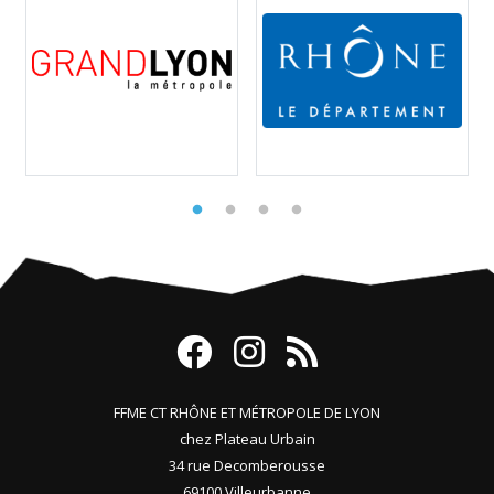
FFME CT RHÔNE ET MÉTROPOLE DE LYON
chez Plateau Urbain
34 rue Decomberousse
69100 Villeurbanne