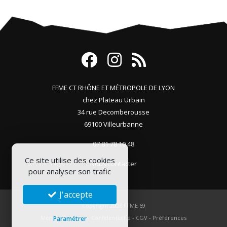
FFME CT RHÔNE ET MÉTROPOLE DE LYON
chez Plateau Urbain
34 rue Decomberousse
69100 Villeurbanne
07 81 78 10 48
Ce site utilise des cookies
Nous contacter
pour analyser son trafic
J'accepte
Copyright 2026
FFME 69
Mentions légales
-
Confidentialité
-
CGV
-
Préférences
Paramétrer